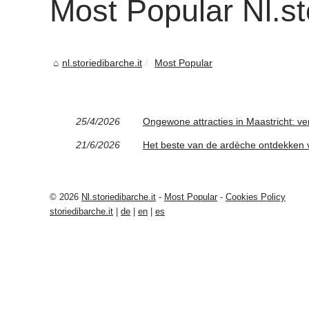
Most Popular Nl.sto
nl.storiedibarche.it
Most Popular
25/4/2026
Ongewone attracties in Maastricht: ver
21/6/2026
Het beste van de ardèche ontdekken va
© 2026
Nl.storiedibarche.it
-
Most Popular
-
Cookies Policy
storiedibarche.it
|
de
|
en
|
es